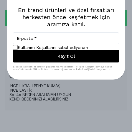
En trend ürünleri ve özel fırsatları
herkesten önce keşfetmek için
WHATSAPP
aramıza katıl.
1-3 İŞ GÜNÜNDE KARGODA!
GÜVENLİ ALIŞVERİŞ!
Kullanım Koşullarını kabul ediyorum
Kayıt Ol
%100 MEMNUNİYET GARANTİSİ!
E-posta adresinizi girerek pazarlama ve tanıtım ile ilgili iletişim almayı kabul
edersiniz ve Gizlilik Politikamızı okuduğunuzu ve kabul ettiğinizi onaylarsınız.
Ürün Açıklaması
İNCE LİKRALI PENYE KUMAŞ
İNCE LASTİK
36-46 BEDEN ARALIĞIAN UYGUN
KENDİ BEDENİNİZİ ALABİLİRSİNİZ