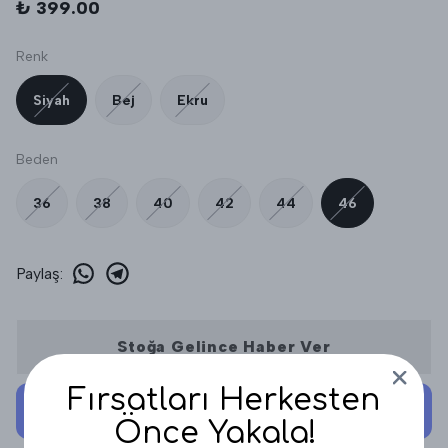
₺ 399.00
Renk
Siyah
Bej
Ekru
Beden
36
38
40
42
44
46
Paylaş
:
Stoğa Gelince Haber Ver
Fırsatları Herkesten
Önce Yakala!