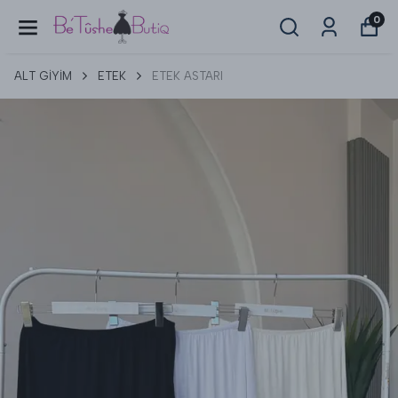
0
ALT GİYİM
ETEK
ETEK ASTARI