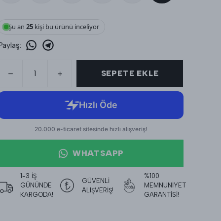
Şu an
25
kişi bu ürünü inceliyor
Paylaş
:
SEPETE EKLE
WHATSAPP
1-3 İŞ
%100
GÜVENLİ
GÜNÜNDE
MEMNUNİYET
ALIŞVERİŞ!
KARGODA!
GARANTİSİ!