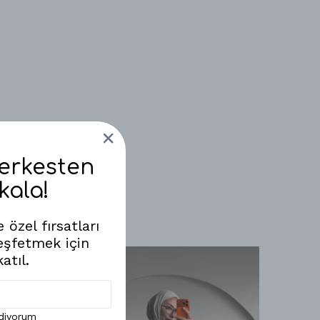
Herkesten
kala!
 özel fırsatları
eşfetmek için
atıl.
ediyorum