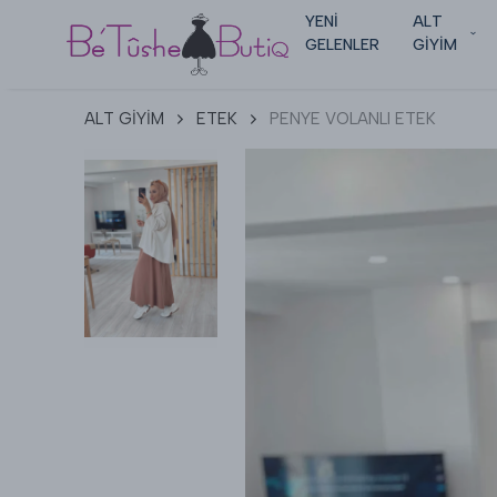
YENİ
ALT
GELENLER
GİYİM
ALT GİYİM
ETEK
PENYE VOLANLI ETEK