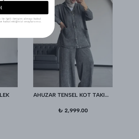
l
ile ilgili iletişim almayı kabul
e kabul ettiğinizi onaylarsınız.
LEK
AHUZAR TENSEL KOT TAKIM - Antrasit
₺ 2,999.00