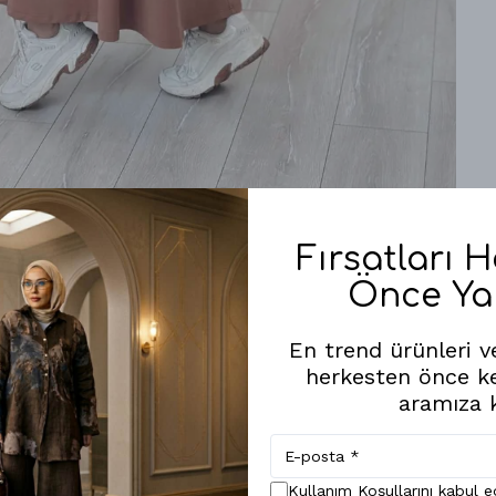
Fırsatları 
Önce Ya
Benzer Ürünler
En trend ürünleri ve
herkesten önce k
aramıza k
Kullanım Koşullarını kabul 