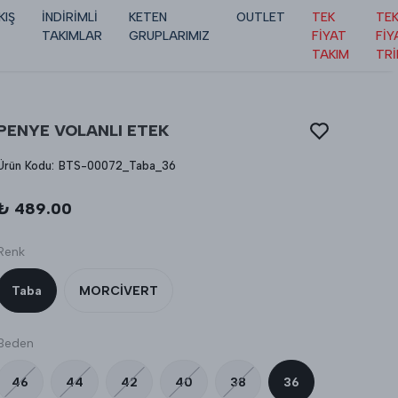
KIŞ
İNDİRİMLİ
KETEN
OUTLET
TEK
TE
TAKIMLAR
GRUPLARIMIZ
FİYAT
FİY
TAKIM
TR
PENYE VOLANLI ETEK
Ürün Kodu
:
BTS-00072_Taba_36
₺ 489.00
Renk
Taba
MORCİVERT
Beden
46
44
42
40
38
36