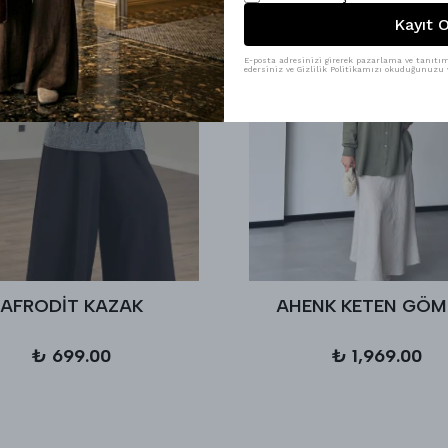
Kayıt O
E-posta adresinizi girerek pazarlama ve tanıtım 
edersiniz ve Gizlilik Politikamızı okuduğunuzu v
AFRODİT KAZAK
AHENK KETEN GÖM
₺ 699.00
₺ 1,969.00