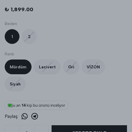
₺ 1,899.00
Beden
1
2
Renk
Mürdüm
Lacivert
Gri
VİZON
Siyah
Şu an
14
kişi bu ürünü inceliyor
Paylaş
: