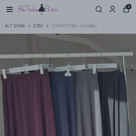
0
ALT GİYİM
ETEK
OYSHO ETEK- VOLANLI