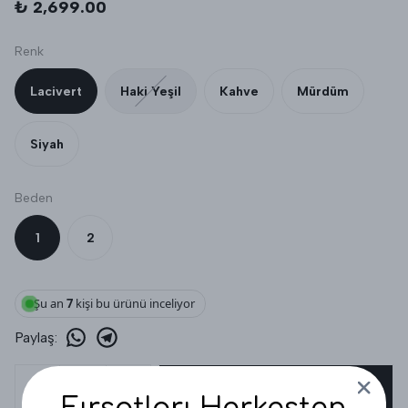
₺ 2,699.00
Renk
Lacivert
Haki Yeşil
Kahve
Mürdüm
Siyah
Beden
1
2
Şu an
7
kişi bu ürünü inceliyor
Paylaş
:
SEPETE EKLE