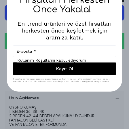
Fırsatları Herkesten
Önce Yakala!
En trend ürünleri ve özel fırsatları
herkesten önce keşfetmek için
aramıza katıl.
WHATSAPP
1-3 İŞ GÜNÜNDE KARGODA!
Kullanım Koşullarını kabul ediyorum
Kayıt Ol
GÜVENLİ ALIŞVERİŞ!
E-posta adresinizi girerek pazarlama ve tanıtım ile ilgili iletişim almayı kabul
%100 MEMNUNİYET GARANTİSİ!
edersiniz ve Gizlilik Politikamızı okuduğunuzu ve kabul ettiğinizi onaylarsınız.
Ürün Açıklaması
OYSHO KUMAŞ
1. BEDEN 36-38-40
2 BEDEN 42-44 BEDEN ARALIĞINA UYGUNDUR
PANTALON BELİ LASTİKLİ
VE PANTALON ETEK FORMUNDA