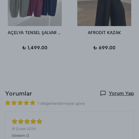
AÇELYA TENSEL ŞALVAR PANTALON
AFRODİT KAZAK
₺ 1,499.00
₺ 699.00
Yorumlar
Yorum Yap
1 değerlendirmeye göre
18 Şubat 2026
Görkem
Ö.