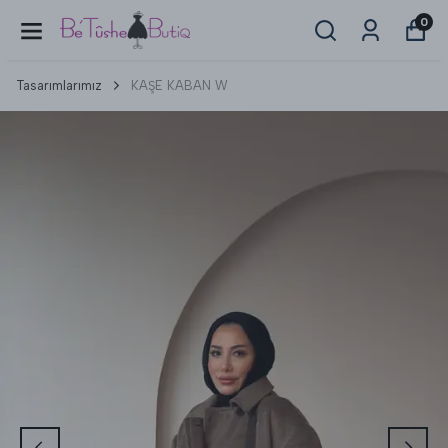
0
Tasarımlarımız
KAŞE KABAN W