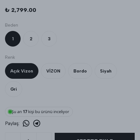
₺ 2,799.00
Beden
1
2
3
Renk
Açık Vizon
VİZON
Bordo
Siyah
Gri
Şu an
17
kişi bu ürünü inceliyor
Paylaş
: