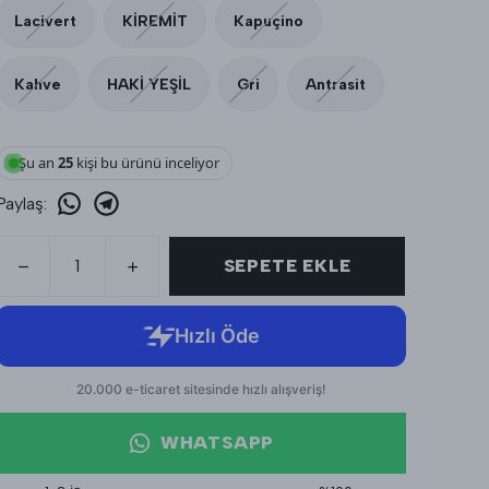
Lacivert
KİREMİT
Kapuçino
Kahve
HAKİ YEŞİL
Gri
Antrasit
Şu an
24
kişi bu ürünü inceliyor
Paylaş
:
SEPETE EKLE
WHATSAPP