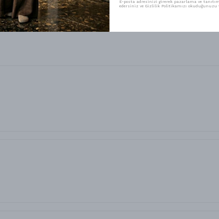
E-posta adresinizi girerek pazarlama ve tanıtım 
edersiniz ve Gizlilik Politikamızı okuduğunuzu v