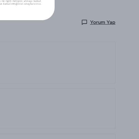
ile ilgili iletişim almayı kabul
e kabul ettiğinizi onaylarsınız.
Yorum Yap