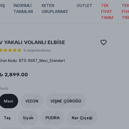
KIŞ
İNDİRİMLİ
KETEN
OUTLET
TEK
TE
TAKIMLAR
GRUPLARIMIZ
FİYAT
FİY
TAKIM
TR
V YAKALI VOLANLI ELBİSE
5 değerlendirme
Ürün Kodu
:
BTS-5657_Mavi_Standart
₺ 2,899.00
Renk
Mavi
VİZON
VİŞNE ÇÜRÜĞÜ
Taş
Siyah
PUDRA
Nar Çiçeği