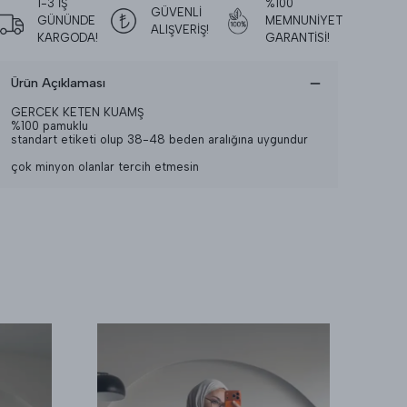
1-3 İŞ
%100
GÜVENLİ
GÜNÜNDE
MEMNUNİYET
ALIŞVERİŞ!
KARGODA!
GARANTİSİ!
Ürün Açıklaması
GERCEK KETEN KUAMŞ
%100 pamuklu
standart etiketi olup 38-48 beden aralığına uygundur
çok minyon olanlar tercih etmesin