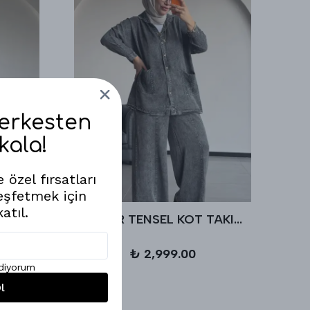
Herkesten
kala!
 özel fırsatları
eşfetmek için
atıl.
LEK
AHUZAR TENSEL KOT TAKIM - Antrasit
₺ 2,999.00
ediyorum
l