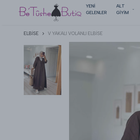
YENİ
ALT
GELENLER
GİYİM
ELBİSE
V YAKALI VOLANLI ELBİSE