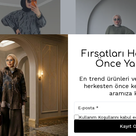
Fırsatları 
Önce Ya
En trend ürünleri ve
herkesten önce k
aramıza k
AFRODİT KAZAK
AHENK KETEN GÖM
₺ 699.00
₺ 1,969.00
Kullanım Koşullarını kabul 
Kayıt O