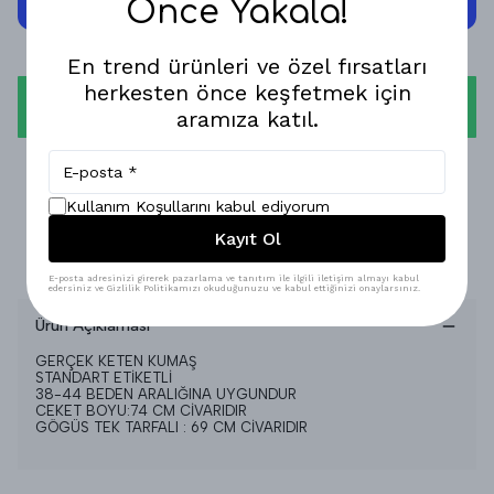
Önce Yakala!
En trend ürünleri ve özel fırsatları
herkesten önce keşfetmek için
WHATSAPP
aramıza katıl.
1-3 İŞ GÜNÜNDE KARGODA!
Kullanım Koşullarını kabul ediyorum
GÜVENLİ ALIŞVERİŞ!
Kayıt Ol
%100 MEMNUNİYET GARANTİSİ!
E-posta adresinizi girerek pazarlama ve tanıtım ile ilgili iletişim almayı kabul
edersiniz ve Gizlilik Politikamızı okuduğunuzu ve kabul ettiğinizi onaylarsınız.
Ürün Açıklaması
GERÇEK KETEN KUMAŞ
STANDART ETİKETLİ
38-44 BEDEN ARALIĞINA UYGUNDUR
CEKET BOYU:74 CM CİVARIDIR
GÖGÜS TEK TARFALI : 69 CM CİVARIDIR