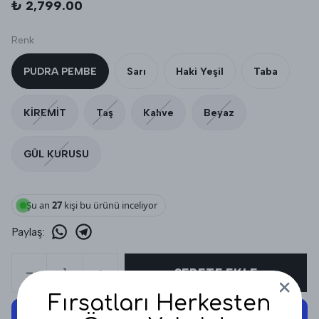
₺ 2,799.00
Renk
PUDRA PEMBE
Sarı
Haki Yeşil
Taba
KİREMİT
Taş
Kahve
Beyaz
GÜL KURUSU
Şu an
27
kişi bu ürünü inceliyor
Paylaş
:
SEPETE EKLE
Fırsatları Herkesten