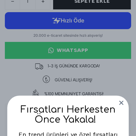
SEPETE EKLE
WHATSAPP
1-3 İŞ GÜNÜNDE KARGODA!
GÜVENLİ ALIŞVERİŞ!
%100 MEMNUNİYET GARANTİSİ!
Fırsatları Herkesten
Ürün Açıklaması
Önce Yakala!
ÜÇGEN BOYUN VE OMUS ŞALI OLARAK KULLANILABİLİR
HAFİFİ BİR DOKUMASI MEVCUT
En trend ürünleri ve özel fırsatları