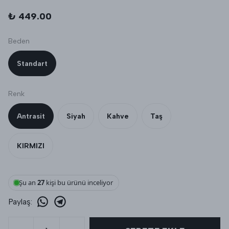
₺ 449.00
Beden
Standart
Renk
Antrasit
Siyah
Kahve
Taş
KIRMIZI
Şu an
27
kişi bu ürünü inceliyor
Paylaş
: