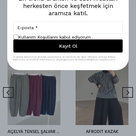
herkesten önce keşfetmek için
aramıza katıl.
Benzer Ürünler
Kullanım Koşullarını kabul ediyorum
Kayıt Ol
E-posta adresinizi girerek pazarlama ve tanıtım ile ilgili iletişim almayı kabul
edersiniz ve Gizlilik Politikamızı okuduğunuzu ve kabul ettiğinizi onaylarsınız.
AÇELYA TENSEL ŞALVAR PANTALON
AFRODİT KAZAK