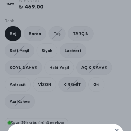
₺ 599.00
%
22
₺ 469.00
Renk
Bej
Bordo
Taş
TARÇIN
Soft Yeşil
Siyah
Lacivert
KOYU KAHVE
Haki Yeşil
AÇIK KAHVE
Antrasit
VİZON
KİREMİT
Gri
Acı Kahve
Şu an
29
kişi bu ürünü inceliyor