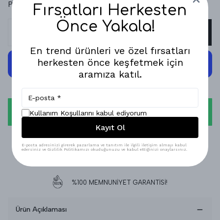
Paylaş
:
Fırsatları Herkesten
Önce Yakala!
SEPETE EKLE
En trend ürünleri ve özel fırsatları
herkesten önce keşfetmek için
aramıza katıl.
WHATSAPP
Kullanım Koşullarını kabul ediyorum
Kayıt Ol
1-3 İŞ GÜNÜNDE KARGODA!
E-posta adresinizi girerek pazarlama ve tanıtım ile ilgili iletişim almayı kabul
edersiniz ve Gizlilik Politikamızı okuduğunuzu ve kabul ettiğinizi onaylarsınız.
GÜVENLİ ALIŞVERİŞ!
%100 MEMNUNİYET GARANTİSİ!
Ürün Açıklaması