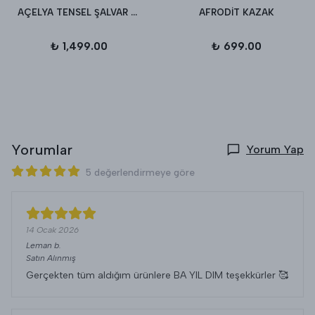
AÇELYA TENSEL ŞALVAR PANTALON
AFRODİT KAZAK
₺ 1,499.00
₺ 699.00
Yorumlar
Yorum Yap
5 değerlendirmeye göre
14 Ocak 2026
Leman
b.
Satın Alınmış
Gerçekten tüm aldığım ürünlere BA YIL DIM teşekkürler 🥰