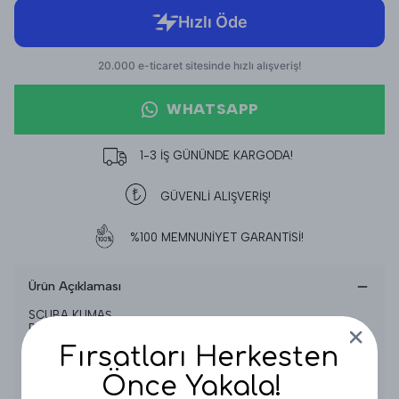
WHATSAPP
1-3 İŞ GÜNÜNDE KARGODA!
GÜVENLİ ALIŞVERİŞ!
%100 MEMNUNİYET GARANTİSİ!
Ürün Açıklaması
SCUBA KUMAŞ
BELİ LASTİKLİ
1 BEDEN 36-38
Fırsatları Herkesten
2 BEDEN 40-42
3 BEDEN 42-44
Önce Yakala!
4 BEDEN 44-46 BEDEN ARALIĞINA UYGUNDUR
SALAŞ KALIP DEĞİLDİR