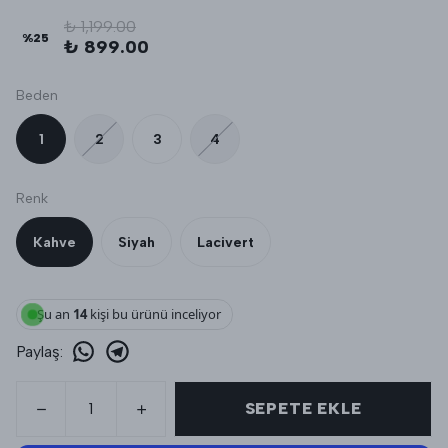
₺ 1,199.00
%
25
₺ 899.00
Beden
1
2
3
4
Renk
Kahve
Siyah
Lacivert
Şu an
14
kişi bu ürünü inceliyor
Paylaş
:
SEPETE EKLE