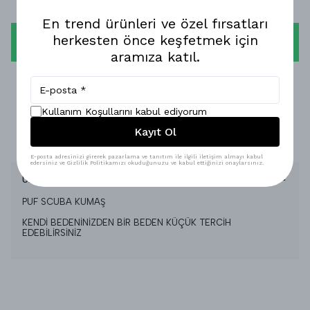
En trend ürünleri ve özel fırsatları
herkesten önce keşfetmek için
WHATSAPP
aramıza katıl.
1-3 İŞ GÜNÜNDE KARGODA!
GÜVENLİ ALIŞVERİŞ!
Kullanım Koşullarını kabul ediyorum
Kayıt Ol
%100 MEMNUNİYET GARANTİSİ!
E-posta adresinizi girerek pazarlama ve tanıtım ile ilgili iletişim almayı kabul
edersiniz ve Gizlilik Politikamızı okuduğunuzu ve kabul ettiğinizi onaylarsınız.
Ürün Açıklaması
PUF SCUBA KUMAŞ
KENDİ BEDENİNİZDEN BİR BEDEN KÜÇÜK TERCİH
EDEBİLİRSİNİZ