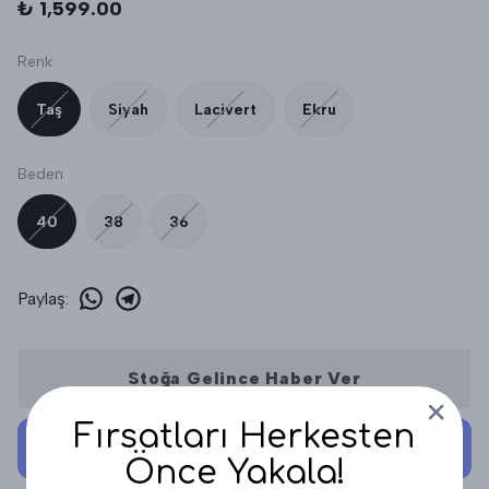
₺ 1,599.00
Renk
Taş
Siyah
Lacivert
Ekru
Beden
40
38
36
Paylaş
:
Stoğa Gelince Haber Ver
Fırsatları Herkesten
Önce Yakala!