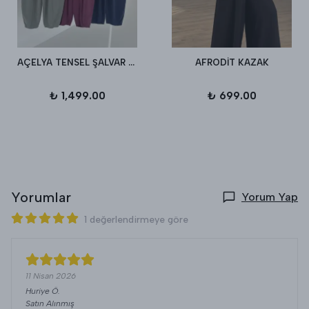
AÇELYA TENSEL ŞALVAR PANTALON
AFRODİT KAZAK
₺ 1,499.00
₺ 699.00
Yorumlar
Yorum Yap
1 değerlendirmeye göre
11 Nisan 2026
Huriye
Ö.
Satın Alınmış