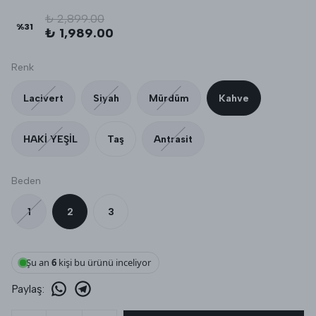
₺ 2,899.00
%
31
₺ 1,989.00
Renk
Lacivert
Siyah
Mürdüm
Kahve
HAKİ YEŞİL
Taş
Antrasit
Beden
1
2
3
Şu an
7
kişi bu ürünü inceliyor
Paylaş
: