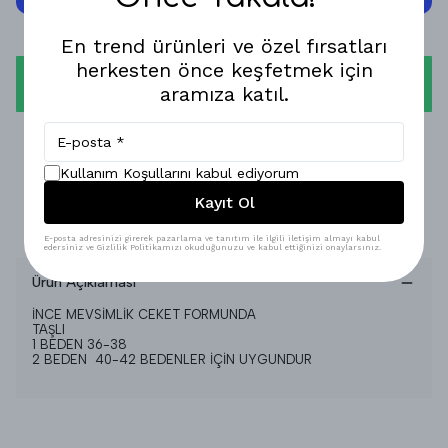
En trend ürünleri ve özel fırsatları
herkesten önce keşfetmek için
WHATSAPP
aramıza katıl.
1-3 İŞ GÜNÜNDE KARGODA!
Kullanım Koşullarını kabul ediyorum
GÜVENLİ ALIŞVERİŞ!
Kayıt Ol
%100 MEMNUNİYET GARANTİSİ!
E-posta adresinizi girerek pazarlama ve tanıtım ile ilgili iletişim almayı kabul
edersiniz ve Gizlilik Politikamızı okuduğunuzu ve kabul ettiğinizi onaylarsınız.
Ürün Açıklaması
İNCE MEVSİMLİK CEKET FORMUNDA
TAŞLI
1 BEDEN 36-38
2 BEDEN 40-42 BEDENLER İÇİN UYGUNDUR