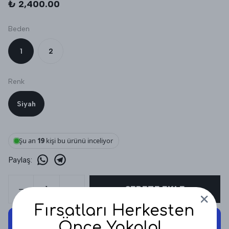
₺ 2,400.00
Beden
1
2
Renk
Siyah
Şu an
19
kişi bu ürünü inceliyor
Paylaş
:
SEPETE EKLE
Fırsatları Herkesten
Önce Yakala!