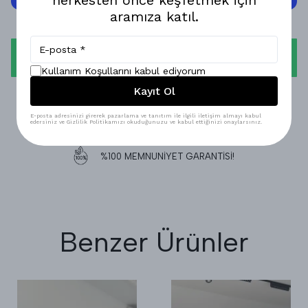
aramıza katıl.
WHATSAPP
Kullanım Koşullarını kabul ediyorum
Kayıt Ol
1-3 İŞ GÜNÜNDE KARGODA!
E-posta adresinizi girerek pazarlama ve tanıtım ile ilgili iletişim almayı kabul
edersiniz ve Gizlilik Politikamızı okuduğunuzu ve kabul ettiğinizi onaylarsınız.
GÜVENLİ ALIŞVERİŞ!
%100 MEMNUNİYET GARANTİSİ!
Benzer Ürünler