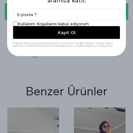
aramıza katıl.
WHATSAPP
Kullanım Koşullarını kabul ediyorum
1-3 İŞ GÜNÜNDE KARGODA!
Kayıt Ol
GÜVENLİ ALIŞVERİŞ!
E-posta adresinizi girerek pazarlama ve tanıtım ile ilgili iletişim almayı kabul
edersiniz ve Gizlilik Politikamızı okuduğunuzu ve kabul ettiğinizi onaylarsınız.
%100 MEMNUNİYET GARANTİSİ!
Benzer Ürünler