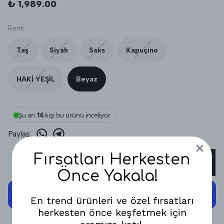
₺ 1,989.00
Renk
Taş
Siyah
Saks
Kapuçino
HAKİ YEŞİL
Beyaz
Şu an
16
kişi bu ürünü inceliyor
Paylaş
:
Fırsatları Herkesten
SEPETE EKLE
Önce Yakala!
En trend ürünleri ve özel fırsatları
herkesten önce keşfetmek için