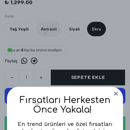
₺ 1,299.00
Renk
Yağ Yeşili
Antrasit
Siyah
Ekru
Şu an
6
kişi bu ürünü inceliyor
Paylaş
:
SEPETE EKLE
Fırsatları Herkesten
Önce Yakala!
En trend ürünleri ve özel fırsatları
WHATSAPP