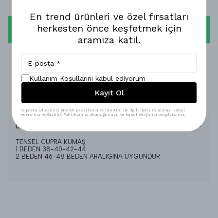
En trend ürünleri ve özel fırsatları
herkesten önce keşfetmek için
WHATSAPP
aramıza katıl.
1-3 İŞ GÜNÜNDE KARGODA!
GÜVENLİ ALIŞVERİŞ!
Kullanım Koşullarını kabul ediyorum
Kayıt Ol
%100 MEMNUNİYET GARANTİSİ!
E-posta adresinizi girerek pazarlama ve tanıtım ile ilgili iletişim almayı kabul
edersiniz ve Gizlilik Politikamızı okuduğunuzu ve kabul ettiğinizi onaylarsınız.
Ürün Açıklaması
TENSEL CUPRA KUMAŞ
1 BEDEN 38-40-42-44
2 BEDEN 46-48 BEDEN ARALIGINA UYGUNDUR