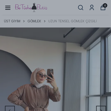
0
ÜST GİYİM
GÖMLEK
UZUN TENSEL GÖMLEK ÇİZGİLİ