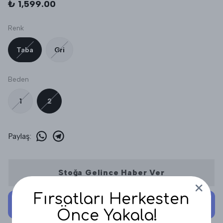
₺ 1,599.00
Renk
Taba
Gri
Beden
1
2
Paylaş
:
Stoğa Gelince Haber Ver
Fırsatları Herkesten
Önce Yakala!