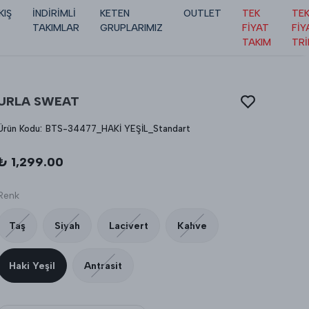
KIŞ
İNDİRİMLİ
KETEN
OUTLET
TEK
TE
TAKIMLAR
GRUPLARIMIZ
FİYAT
FİY
TAKIM
TR
URLA SWEAT
Ürün Kodu
:
BTS-34477_HAKİ YEŞİL_Standart
₺ 1,299.00
Renk
Taş
Siyah
Lacivert
Kahve
Haki Yeşil
Antrasit