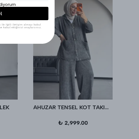
ediyorum
l
ile ilgili iletişim almayı kabul
e kabul ettiğinizi onaylarsınız.
LEK
AHUZAR TENSEL KOT TAKIM - Antrasit
₺ 2,999.00