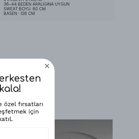
38-44 BEDEN ARALIGINA UYGUN
SWEAT BOYU: 80 CM
BASEN : 128 CM
Herkesten
kala!
 özel fırsatları
eşfetmek için
atıl.