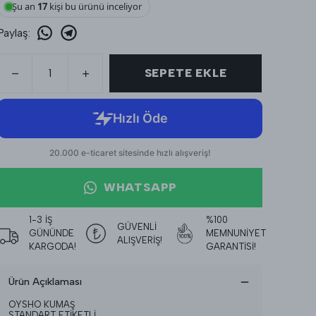
Şu an
17
kişi bu ürünü inceliyor
Paylaş
:
SEPETE EKLE
WHATSAPP
1-3 İŞ
%100
GÜVENLİ
GÜNÜNDE
MEMNUNİYET
ALIŞVERİŞ!
KARGODA!
GARANTİSİ!
Ürün Açıklaması
OYSHO KUMAŞ
STANDART ETİKETLİ