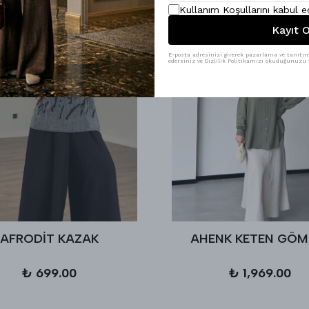
Kullanım Koşullarını kabul 
Kayıt O
E-posta adresinizi girerek pazarlama ve tanıtım 
edersiniz ve Gizlilik Politikamızı okuduğunuzu v
AFRODİT KAZAK
AHENK KETEN GÖM
₺ 699.00
₺ 1,969.00