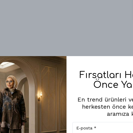
Fırsatları 
Önce Ya
Benzer Ürünler
En trend ürünleri ve
herkesten önce k
aramıza k