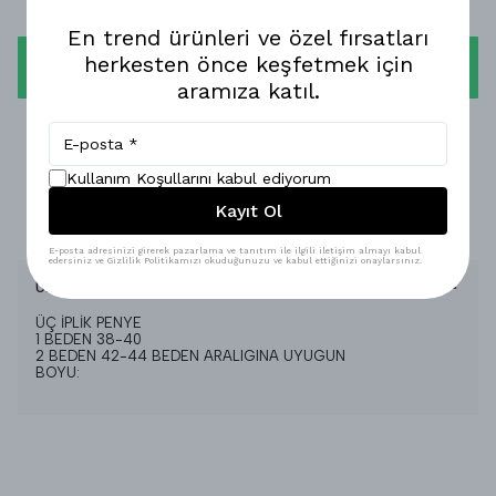
En trend ürünleri ve özel fırsatları
herkesten önce keşfetmek için
WHATSAPP
aramıza katıl.
1-3 İŞ GÜNÜNDE KARGODA!
GÜVENLİ ALIŞVERİŞ!
Kullanım Koşullarını kabul ediyorum
Kayıt Ol
%100 MEMNUNİYET GARANTİSİ!
E-posta adresinizi girerek pazarlama ve tanıtım ile ilgili iletişim almayı kabul
edersiniz ve Gizlilik Politikamızı okuduğunuzu ve kabul ettiğinizi onaylarsınız.
Ürün Açıklaması
ÜÇ İPLİK PENYE
1 BEDEN 38-40
2 BEDEN 42-44 BEDEN ARALIGINA UYUGUN
BOYU: