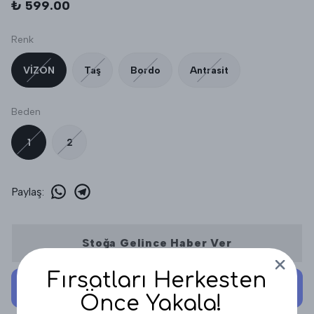
₺ 599.00
Renk
VİZON
Taş
Bordo
Antrasit
Beden
1
2
Paylaş
:
Stoğa Gelince Haber Ver
Fırsatları Herkesten
Önce Yakala!