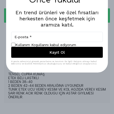
Önce Yakala!
En trend ürünleri ve özel fırsatları
WHATSAPP
herkesten önce keşfetmek için
aramıza katıl.
1-3 İŞ GÜNÜNDE KARGODA!
GÜVENLİ ALIŞVERİŞ!
Kullanım Koşullarını kabul ediyorum
Kayıt Ol
%100 MEMNUNİYET GARANTİSİ!
E-posta adresinizi girerek pazarlama ve tanıtım ile ilgili iletişim almayı kabul
edersiniz ve Gizlilik Politikamızı okuduğunuzu ve kabul ettiğinizi onaylarsınız.
Ürün Açıklaması
TENSEL CUPRA KUMAŞ
ETEK BELİ LASTİKLİ
1 BEDEN 38-40
2 BEDEN 42-44 BEDEN ARALIĞINA UYGUNDUR
TUNİK ETEK UCU VEREV KESİM VE KOL AGZIDA VEREV KESİM
SARI RENK ACIK RENK OLDUGU İÇİN ASTAR GİYİLMESİ
ÖNERİLİR.