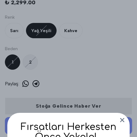
₺ 2,299.00
Renk
Sarı
Yağ Yeşili
Kahve
Beden
1
2
Paylaş
:
Stoğa Gelince Haber Ver
Fırsatları Herkesten