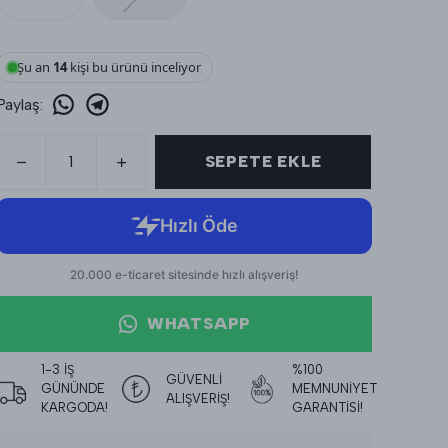
Şu an
15
kişi bu ürünü inceliyor
Paylaş
:
SEPETE EKLE
WHATSAPP
1-3 İŞ
%100
GÜVENLİ
GÜNÜNDE
MEMNUNİYET
ALIŞVERİŞ!
KARGODA!
GARANTİSİ!