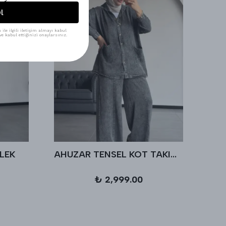
l
ile ilgili iletişim almayı kabul
e kabul ettiğinizi onaylarsınız.
LEK
AHUZAR TENSEL KOT TAKIM - Antrasit
₺ 2,999.00