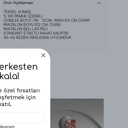
Ürün Açıklaması
TENSEL KUMAŞ
% 100 PAMUK İÇERİKLİ
GÖMLEK BOYU: ÖN: 72CM ARKA:84 CM CİVARI
PANTALON BOYU:102 CM CİVARI
PANTALON BELİ LASTİKLİ
STANDART ETİKETLİ RAHAT KALIPTIR
40-46 BEDEN ARALIGINA UYGUNDUR
Herkesten
kala!
 özel fırsatları
eşfetmek için
atıl.
ediyorum