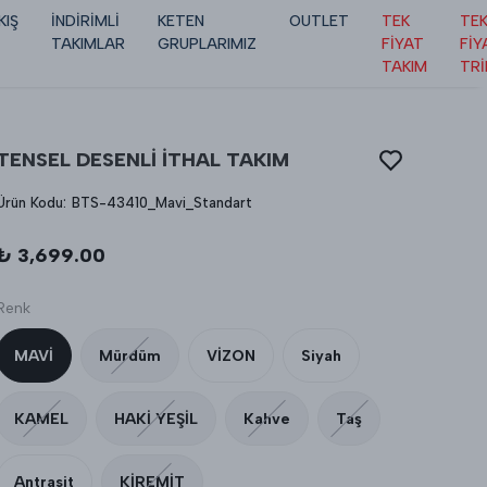
KIŞ
İNDİRİMLİ
KETEN
OUTLET
TEK
TE
TAKIMLAR
GRUPLARIMIZ
FİYAT
FİY
TAKIM
TR
TENSEL DESENLİ İTHAL TAKIM
Ürün Kodu
:
BTS-43410_Mavi_Standart
₺ 3,699.00
Renk
MAVİ
Mürdüm
VİZON
Siyah
KAMEL
HAKİ YEŞİL
Kahve
Taş
Antrasit
KİREMİT