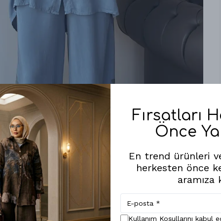
Fırsatları 
Önce Ya
Benzer Ürünler
En trend ürünleri ve
herkesten önce k
aramıza k
Kullanım Koşullarını kabul 