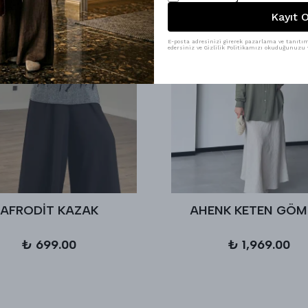
Kayıt O
E-posta adresinizi girerek pazarlama ve tanıtım 
edersiniz ve Gizlilik Politikamızı okuduğunuzu v
AFRODİT KAZAK
AHENK KETEN GÖM
₺ 699.00
₺ 1,969.00