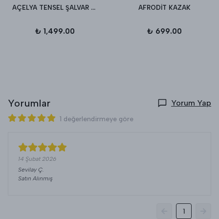
AÇELYA TENSEL ŞALVAR PANTALON
AFRODİT KAZAK
₺ 1,499.00
₺ 699.00
Yorumlar
Yorum Yap
1 değerlendirmeye göre
14 Şubat 2026
Sevilay
Ç.
Satın Alınmış
1