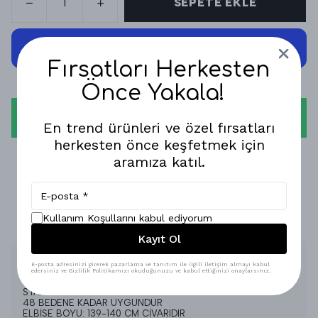
SEPETE EKLE
Fırsatları Herkesten
Önce Yakala!
WHATSAPP
En trend ürünleri ve özel fırsatları
herkesten önce keşfetmek için
1-3 İŞ GÜNÜNDE KARGODA!
aramıza katıl.
GÜVENLİ ALIŞVERİŞ!
Kullanım Koşullarını kabul ediyorum
%100 MEMNUNİYET GARANTİSİ!
Kayıt Ol
Ürün Açıklaması
E-posta adresinizi girerek pazarlama ve tanıtım ile ilgili iletişim almayı kabul
edersiniz ve Gizlilik Politikamızı okuduğunuzu ve kabul ettiğinizi onaylarsınız.
PAMUK MERSERİZE
STANDART BEDENLİ
48 BEDENE KADAR UYGUNDUR
ELBİSE BOYU: 139-140 CM CİVARIDIR