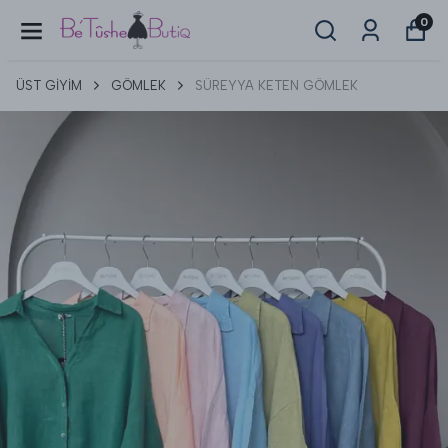
0
ÜST GİYİM
GÖMLEK
SÜREYYA KETEN GÖMLEK