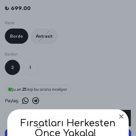
₺ 699.00
Renk
Bordo
Antrasit
Beden
2
1
Şu an
25
kişi bu ürünü inceliyor
Paylaş
:
SEPETE EKLE
Fırsatları Herkesten
Önce Yakala!