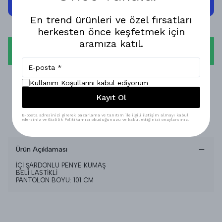
En trend ürünleri ve özel fırsatları
herkesten önce keşfetmek için
aramıza katıl.
WHATSAPP
1-3 İŞ GÜNÜNDE KARGODA!
Kullanım Koşullarını kabul ediyorum
Kayıt Ol
GÜVENLİ ALIŞVERİŞ!
E-posta adresinizi girerek pazarlama ve tanıtım ile ilgili iletişim almayı kabul
edersiniz ve Gizlilik Politikamızı okuduğunuzu ve kabul ettiğinizi onaylarsınız.
%100 MEMNUNİYET GARANTİSİ!
Ürün Açıklaması
İÇİ ŞARDONLU PENYE KUMAŞ
BELİ LASTİKLİ
PANTOLON BOYU: 101 CM