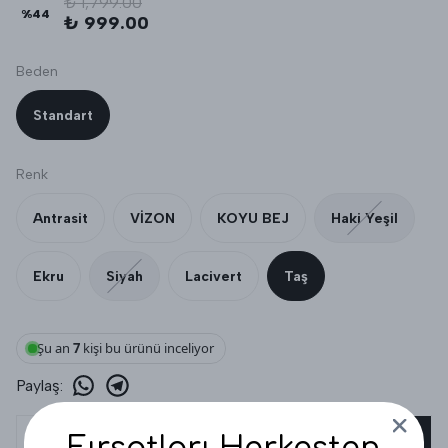
₺ 1,799.00
%
44
₺ 999.00
Beden
Standart
Renk
Antrasit
VİZON
KOYU BEJ
Haki Yeşil
Ekru
Siyah
Lacivert
Taş
Şu an
7
kişi bu ürünü inceliyor
Paylaş
:
SEPETE EKLE