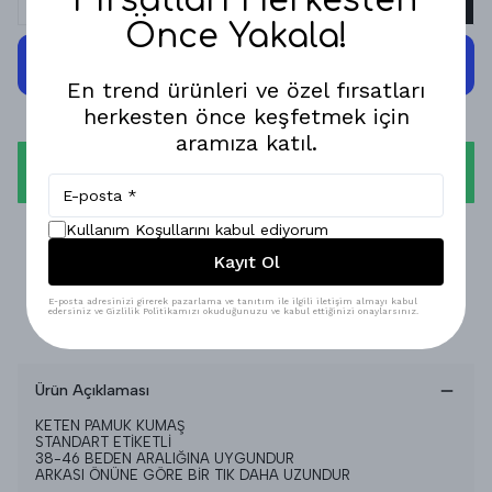
Fırsatları Herkesten
Önce Yakala!
En trend ürünleri ve özel fırsatları
herkesten önce keşfetmek için
aramıza katıl.
WHATSAPP
1-3 İŞ GÜNÜNDE KARGODA!
Kullanım Koşullarını kabul ediyorum
Kayıt Ol
GÜVENLİ ALIŞVERİŞ!
E-posta adresinizi girerek pazarlama ve tanıtım ile ilgili iletişim almayı kabul
edersiniz ve Gizlilik Politikamızı okuduğunuzu ve kabul ettiğinizi onaylarsınız.
%100 MEMNUNİYET GARANTİSİ!
Ürün Açıklaması
KETEN PAMUK KUMAŞ
STANDART ETİKETLİ
38-46 BEDEN ARALIĞINA UYGUNDUR
ARKASI ÖNÜNE GÖRE BİR TIK DAHA UZUNDUR