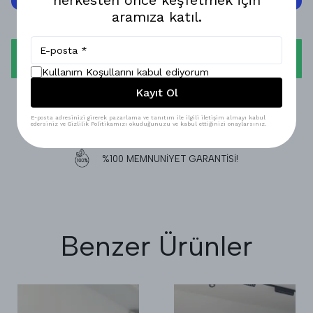
aramıza katıl.
WHATSAPP
Kullanım Koşullarını kabul ediyorum
Kayıt Ol
1-3 İŞ GÜNÜNDE KARGODA!
E-posta adresinizi girerek pazarlama ve tanıtım ile ilgili iletişim almayı kabul
edersiniz ve Gizlilik Politikamızı okuduğunuzu ve kabul ettiğinizi onaylarsınız.
GÜVENLİ ALIŞVERİŞ!
%100 MEMNUNİYET GARANTİSİ!
Benzer Ürünler