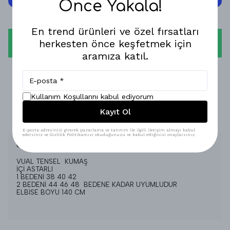
Önce Yakala!
En trend ürünleri ve özel fırsatları
herkesten önce keşfetmek için
WHATSAPP
aramıza katıl.
1-3 İŞ GÜNÜNDE KARGODA!
GÜVENLİ ALIŞVERİŞ!
Kullanım Koşullarını kabul ediyorum
Kayıt Ol
%100 MEMNUNİYET GARANTİSİ!
E-posta adresinizi girerek pazarlama ve tanıtım ile ilgili iletişim almayı kabul
edersiniz ve Gizlilik Politikamızı okuduğunuzu ve kabul ettiğinizi onaylarsınız.
Ürün Açıklaması
VUAL TENSEL KUMAŞ
İÇİ ASTARLI
1 BEDENİ 38 40 42
2 BEDENİ 44 46 48 BEDENE KADAR UYUMLUDUR
ELBİSE BOYU 140 CM