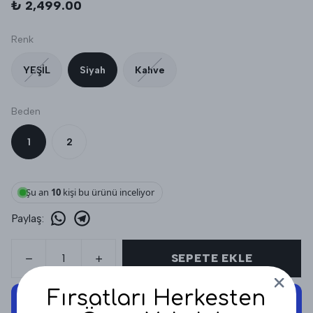
₺ 2,499.00
Renk
YEŞİL
Siyah
Kahve
Beden
1
2
Şu an
10
kişi bu ürünü inceliyor
Paylaş
:
SEPETE EKLE
Fırsatları Herkesten