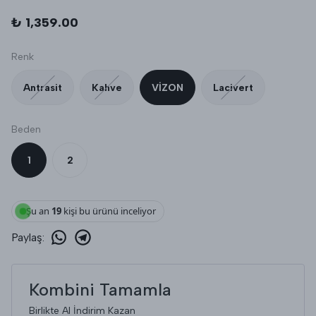
₺ 1,359.00
Renk
Antrasit
Kahve
VİZON
Lacivert
Beden
1
2
Şu an
19
kişi bu ürünü inceliyor
Paylaş
:
Kombini Tamamla
Birlikte Al İndirim Kazan