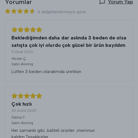
Yorumlar
Yorum Yap
6 değerlendirmeye göre
Beklediğimden daha dar aslında 3 beden de olsa
satışta çok iyi olurdu çok güzel bir ürün bayıldım
9 Ocak 2026
Hicran
Ç.
Satın Alınmış
Lütfen 3 beden olarakmda üretilsin
Çok hızlı
30 Aralık 2025
Fatma
T.
Satın Alınmış
Her zamanki gibi ,kaliteli ürünler ,memnun
kaldım.Teşekkürler