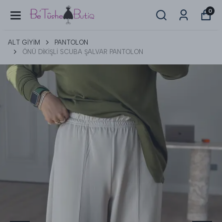
0
ALT GİYİM
PANTOLON
ÖNÜ DİKİŞLİ SCUBA ŞALVAR PANTOLON