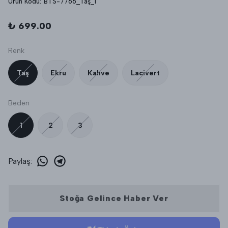
Ürün Kodu
:
BTS-7766_Taş_1
₺ 699.00
Renk
Taş
Ekru
Kahve
Lacivert
Beden
1
2
3
Paylaş
:
Stoğa Gelince Haber Ver