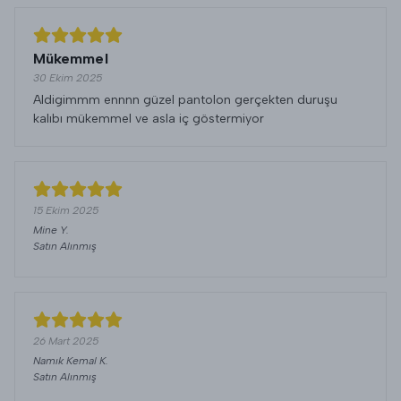
Mükemmel
30 Ekim 2025
Aldigimmm ennnn güzel pantolon gerçekten duruşu
kalıbı mükemmel ve asla iç göstermiyor
15 Ekim 2025
Mine
Y.
Satın Alınmış
26 Mart 2025
Namık Kemal
K.
Satın Alınmış