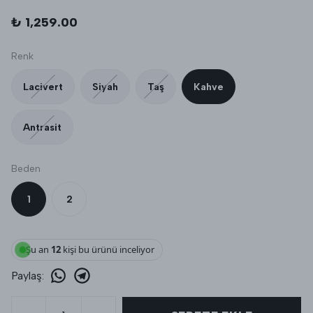
₺ 1,259.00
Renk
Lacivert
Siyah
Taş
Kahve
Antrasit
Beden
1
2
Şu an
12
kişi bu ürünü inceliyor
Paylaş
: