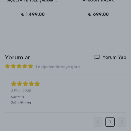
AÇELYA TENSEL ŞALVAR PANTALON
AFRODİT KAZAK
₺ 1,499.00
₺ 699.00
Yorumlar
Yorum Yap
1 değerlendirmeye göre
2 Ekim 2025
Nazife
B.
Satın Alınmış
1