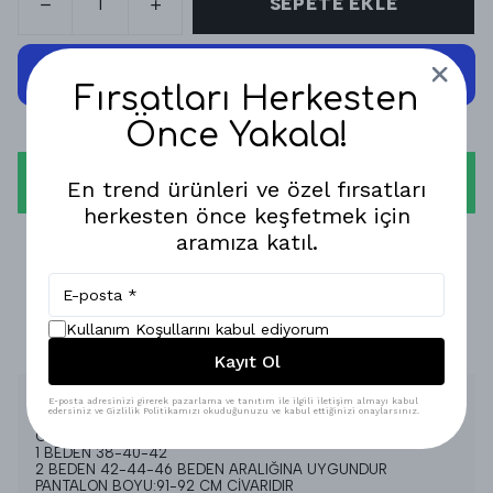
SEPETE EKLE
Fırsatları Herkesten
Önce Yakala!
WHATSAPP
En trend ürünleri ve özel fırsatları
herkesten önce keşfetmek için
aramıza katıl.
1-3 İŞ GÜNÜNDE KARGODA!
GÜVENLİ ALIŞVERİŞ!
Kullanım Koşullarını kabul ediyorum
%100 MEMNUNİYET GARANTİSİ!
Kayıt Ol
Ürün Açıklaması
E-posta adresinizi girerek pazarlama ve tanıtım ile ilgili iletişim almayı kabul
edersiniz ve Gizlilik Politikamızı okuduğunuzu ve kabul ettiğinizi onaylarsınız.
OYSHO KUMAŞ
1 BEDEN 38-40-42
2 BEDEN 42-44-46 BEDEN ARALIĞINA UYGUNDUR
PANTALON BOYU:91-92 CM CİVARIDIR