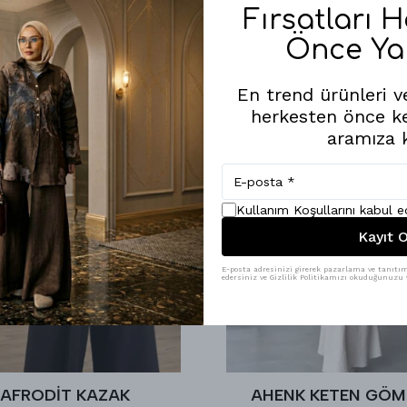
Fırsatları 
Önce Ya
En trend ürünleri ve
herkesten önce k
aramıza k
Kullanım Koşullarını kabul 
Kayıt O
E-posta adresinizi girerek pazarlama ve tanıtım 
edersiniz ve Gizlilik Politikamızı okuduğunuzu v
AFRODİT KAZAK
AHENK KETEN GÖM