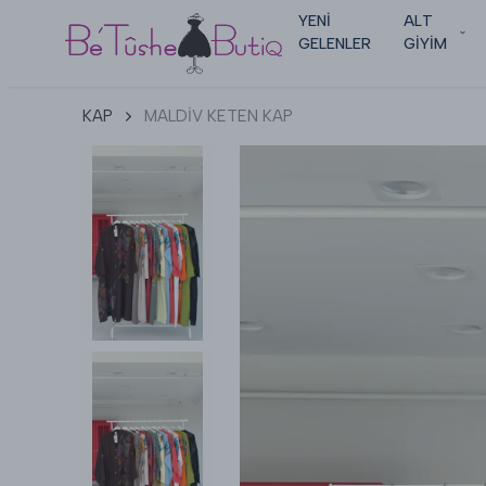
YENİ
ALT
GELENLER
GİYİM
KAP
MALDİV KETEN KAP