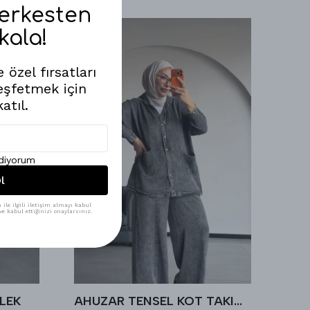
Herkesten
kala!
 özel fırsatları
eşfetmek için
atıl.
ediyorum
l
ile ilgili iletişim almayı kabul
e kabul ettiğinizi onaylarsınız.
LEK
AHUZAR TENSEL KOT TAKIM - Antrasit