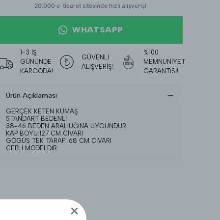
WHATSAPP
1-3 İŞ
%100
GÜVENLİ
GÜNÜNDE
MEMNUNİYET
ALIŞVERİŞ!
KARGODA!
GARANTİSİ!
Ürün Açıklaması
GERÇEK KETEN KUMAŞ
STANDART BEDENLİ
38-46 BEDEN ARALIUĞINA UYGUNDUR
KAP BOYU:127 CM CİVARI
GÖGÜS TEK TARAF: 68 CM CİVARI
CEPLİ MODELDİR