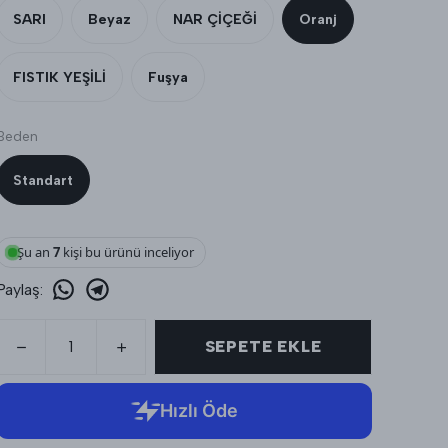
SARI
Beyaz
NAR ÇİÇEĞİ
Oranj
FISTIK YEŞİLİ
Fuşya
Beden
Standart
Şu an
7
kişi bu ürünü inceliyor
Paylaş
:
SEPETE EKLE