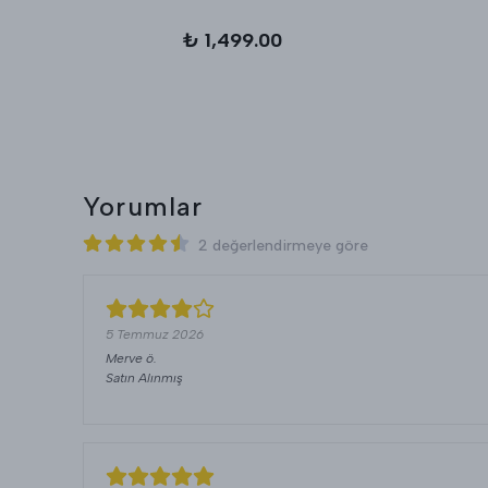
₺ 1,499.00
Yorumlar
2 değerlendirmeye göre
5 Temmuz 2026
Merve
ö.
Satın Alınmış