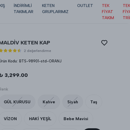
KIŞ
İNDİRİMLİ
KETEN
OUTLET
TEK
TE
TAKIMLAR
GRUPLARIMIZ
FİYAT
FİY
TAKIM
TR
MALDİV KETEN KAP
2 değerlendirme
Ürün Kodu
:
BTS-98901-std-ORANJ
₺ 3,299.00
Renk
GÜL KURUSU
Kahve
Siyah
Taş
VİZON
HAKİ YEŞİL
Bebe Mavisi