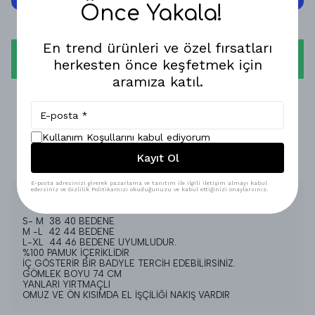
Önce Yakala!
En trend ürünleri ve özel fırsatları
WHATSAPP
herkesten önce keşfetmek için
aramıza katıl.
1-3 İŞ GÜNÜNDE KARGODA!
GÜVENLİ ALIŞVERİŞ!
Kullanım Koşullarını kabul ediyorum
Kayıt Ol
%100 MEMNUNİYET GARANTİSİ!
E-posta adresinizi girerek pazarlama ve tanıtım ile ilgili iletişim almayı kabul
edersiniz ve Gizlilik Politikamızı okuduğunuzu ve kabul ettiğinizi onaylarsınız.
Ürün Açıklaması
S- M 38 40 BEDENE
M -L 42 44 BEDENE
L-XL 44 46 BEDENE UYUMLUDUR.
%100 PAMUK İÇERİKLİDİR
İÇ GÖSTERİR BİR BADYLE TERCİH EDEBİLİRSİNİZ.
GÖMLEK BOYU 74 CM
YANLARI YIRTMAÇLI
OMUZ VE ÖN KISIMDA EL İŞÇİLİĞİ NAKIŞ VARDIR