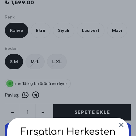
₺ 1,599.00
Renk
Kahve
Ekru
Siyah
Lacivert
Mavi
Beden
S M
M-L
L XL
Şu an
15
kişi bu ürünü inceliyor
Paylaş
:
SEPETE EKLE
Fırsatları Herkesten