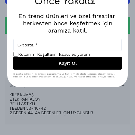
Önce Yakala!
En trend ürünleri ve özel fırsatları
herkesten önce keşfetmek için
WHATSAPP
aramıza katıl.
1-3 İŞ GÜNÜNDE KARGODA!
Kullanım Koşullarını kabul ediyorum
GÜVENLİ ALIŞVERİŞ!
Kayıt Ol
%100 MEMNUNİYET GARANTİSİ!
E-posta adresinizi girerek pazarlama ve tanıtım ile ilgili iletişim almayı kabul
edersiniz ve Gizlilik Politikamızı okuduğunuzu ve kabul ettiğinizi onaylarsınız.
Ürün Açıklaması
KREP KUMAŞ
ETEK PANTALON
BELİ LASTİKLİ
1 BEDEN 38-40-42
2 BEDEN 44-46 BEDENLER İÇİN UYGUNDUR