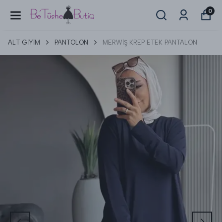
0
ALT GİYİM
PANTOLON
MERWİŞ KREP ETEK PANTALON