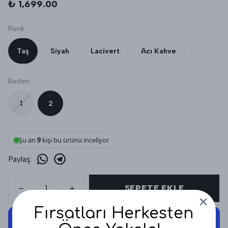
₺ 1,699.00
Renk
Taş
Siyah
Lacivert
Acı Kahve
Beden
1
2
Şu an
9
kişi bu ürünü inceliyor
Paylaş
:
SEPETE EKLE
Fırsatları Herkesten