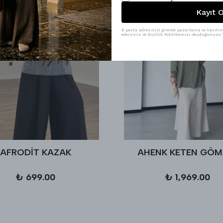
Kayıt O
E-posta adresinizi girerek pazarlama ve tanıtım 
edersiniz ve Gizlilik Politikamızı okuduğunuzu v
AFRODİT KAZAK
AHENK KETEN GÖM
₺ 699.00
₺ 1,969.00