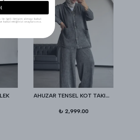
l
ile ilgili iletişim almayı kabul
e kabul ettiğinizi onaylarsınız.
LEK
AHUZAR TENSEL KOT TAKIM - Antrasit
₺ 2,999.00