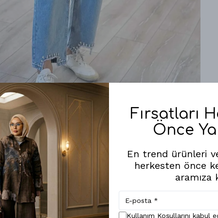
Fırsatları 
Önce Ya
Benzer Ürünler
En trend ürünleri ve
herkesten önce k
aramıza k
Kullanım Koşullarını kabul 