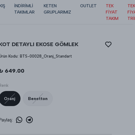
KIŞ
İNDİRİMLİ
KETEN
OUTLET
TEK
TE
TAKIMLAR
GRUPLARIMIZ
FİYAT
FİY
TAKIM
TR
KOT DETAYLI EKOSE GÖMLEK
Ürün Kodu
:
BTS-00028_Oranj_Standart
₺ 649.00
Renk
Oranj
Benetton
Paylaş
: