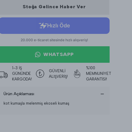
Stoğa Gelince Haber Ver
WHATSAPP
1-3 İŞ
%100
GÜVENLİ
GÜNÜNDE
MEMNUNİYET
ALIŞVERİŞ!
KARGODA!
GARANTİSİ!
Ürün Açıklaması
kot kumaşla melenmiş ekoseli kumaş