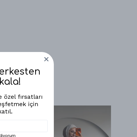
Herkesten
kala!
 özel fırsatları
eşfetmek için
atıl.
ediyorum