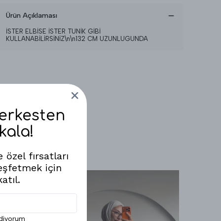
Ürün Açıklaması
İSTER ELBİSE İSTER TUNİK GİBİ
KULLANABİLİRSİNİZ\n\n132 CM UZUNLUGUNDA
Herkesten
kala!
 özel fırsatları
eşfetmek için
atıl.
ediyorum