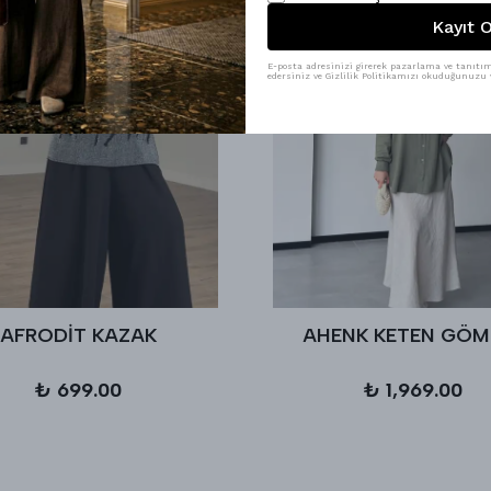
Kayıt O
E-posta adresinizi girerek pazarlama ve tanıtım 
edersiniz ve Gizlilik Politikamızı okuduğunuzu v
AFRODİT KAZAK
AHENK KETEN GÖM
₺ 699.00
₺ 1,969.00