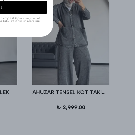
l
ile ilgili iletişim almayı kabul
e kabul ettiğinizi onaylarsınız.
LEK
AHUZAR TENSEL KOT TAKIM - Antrasit
₺ 2,999.00