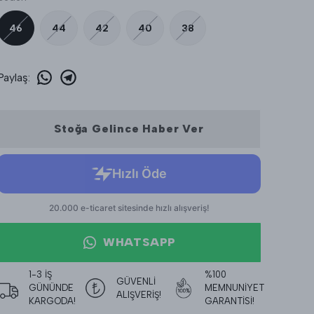
46
44
42
40
38
Paylaş
:
Stoğa Gelince Haber Ver
WHATSAPP
1-3 İŞ
%100
GÜVENLİ
GÜNÜNDE
MEMNUNİYET
ALIŞVERİŞ!
KARGODA!
GARANTİSİ!