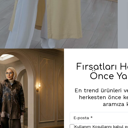
Fırsatları 
Önce Ya
Benzer Ürünler
En trend ürünleri ve
herkesten önce k
aramıza k
Kullanım Koşullarını kabul 