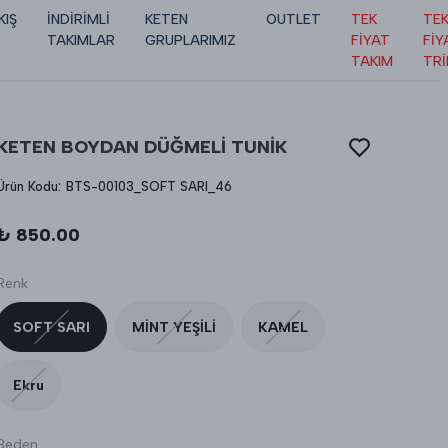
KIŞ
İNDİRİMLİ
KETEN
OUTLET
TEK
TE
TAKIMLAR
GRUPLARIMIZ
FİYAT
FİY
TAKIM
TR
KETEN BOYDAN DÜĞMELİ TUNİK
Ürün Kodu
:
BTS-00103_SOFT SARI_46
₺ 850.00
Renk
SOFT SARI
MİNT YEŞİLİ
KAMEL
Ekru
Beden