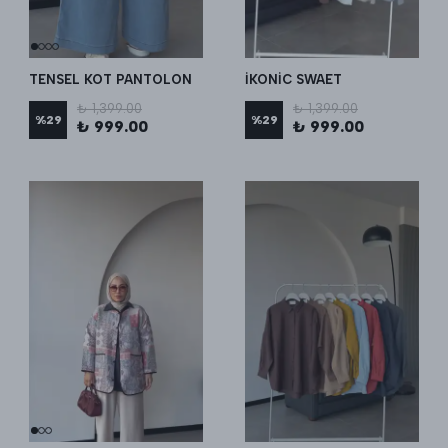
TENSEL KOT PANTOLON
İKONİC SWAET
₺ 1,399.00
₺ 1,399.00
%
29
%
29
₺ 999.00
₺ 999.00