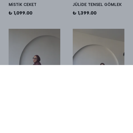
MİSTİK CEKET
JÜLİDE TENSEL GÖMLEK
₺ 1,099.00
₺ 1,399.00
MAHİDE TAKIM
ALMERA TENSEL İKİLİ
TAKIM - Yağ Yeşili
₺ 2,699.00
₺ 3,499.00