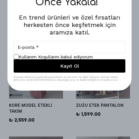
Önce Yakala!
₺ 899.00
En trend ürünleri ve özel fırsatları
herkesten önce keşfetmek için
aramıza katıl.
Kullanım Koşullarını kabul ediyorum
Kayıt Ol
E-posta adresinizi girerek pazarlama ve tanıtım ile ilgili iletişim almayı kabul
edersiniz ve Gizlilik Politikamızı okuduğunuzu ve kabul ettiğinizi onaylarsınız.
KORE MODEL ETEKLİ
ZUZU ETEK PANTALON
TAKIM
₺ 1,599.00
₺ 2,559.00