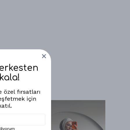
Herkesten
kala!
 özel fırsatları
eşfetmek için
atıl.
ediyorum