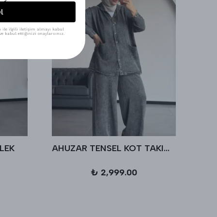
l
ile ilgili iletişim almayı kabul
e kabul ettiğinizi onaylarsınız.
LEK
AHUZAR TENSEL KOT TAKIM - Antrasit
₺ 2,999.00