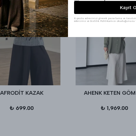
Kayıt O
E-posta adresinizi girerek pazarlama ve tanıtım 
edersiniz ve Gizlilik Politikamızı okuduğunuzu v
AFRODİT KAZAK
AHENK KETEN GÖM
₺ 699.00
₺ 1,969.00