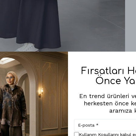
Fırsatları 
Önce Ya
Benzer Ürünler
En trend ürünleri ve
herkesten önce k
aramıza k
Kullanım Koşullarını kabul 