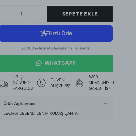
SEPETE EKLE
WHATSAPP
1-3 İŞ
%100
GÜVENLİ
GÜNÜNDE
MEMNUNİYET
ALIŞVERİŞ!
KARGODA!
GARANTİSİ!
Ürün Açıklaması
LEOPAR DESENLİ DENİM KUMAŞ ÇANTA