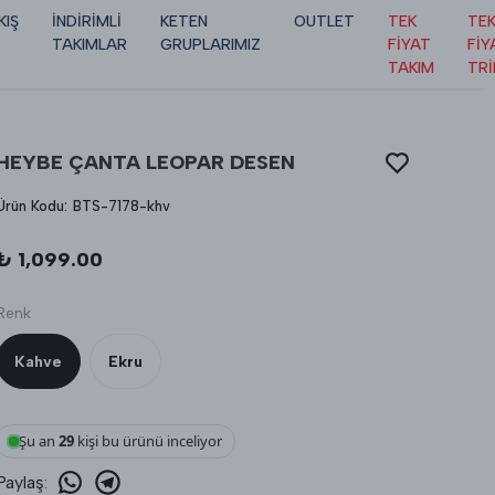
KIŞ
İNDİRİMLİ
KETEN
OUTLET
TEK
TE
TAKIMLAR
GRUPLARIMIZ
FİYAT
FİY
TAKIM
TR
HEYBE ÇANTA LEOPAR DESEN
Ürün Kodu
:
BTS-7178-khv
₺ 1,099.00
Renk
Kahve
Ekru
Şu an
29
kişi bu ürünü inceliyor
Paylaş
: