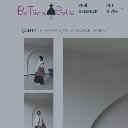
YENİ
ALT
GELENLER
GİYİM
ÇANTA
HEYBE ÇANTA LEOPAR DESEN