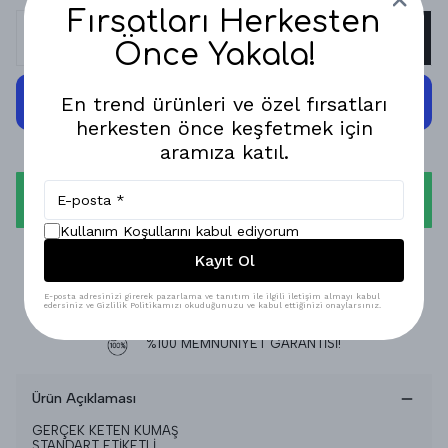
Fırsatları Herkesten
SEPETE EKLE
Önce Yakala!
En trend ürünleri ve özel fırsatları
herkesten önce keşfetmek için
aramıza katıl.
WHATSAPP
Kullanım Koşullarını kabul ediyorum
1-3 İŞ GÜNÜNDE KARGODA!
Kayıt Ol
GÜVENLİ ALIŞVERİŞ!
E-posta adresinizi girerek pazarlama ve tanıtım ile ilgili iletişim almayı kabul
edersiniz ve Gizlilik Politikamızı okuduğunuzu ve kabul ettiğinizi onaylarsınız.
%100 MEMNUNİYET GARANTİSİ!
Ürün Açıklaması
GERÇEK KETEN KUMAŞ
STANDART ETİKETLİ