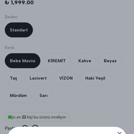
₺ 1,999.00
Beden
Standart
Renk
Bebe Mavisi
KİREMİT
Kahve
Beyaz
Taş
Lacivert
VİZON
Haki Yeşil
Mürdüm
Sarı
Şu an
22
kişi bu ürünü inceliyor
Paylaş
: