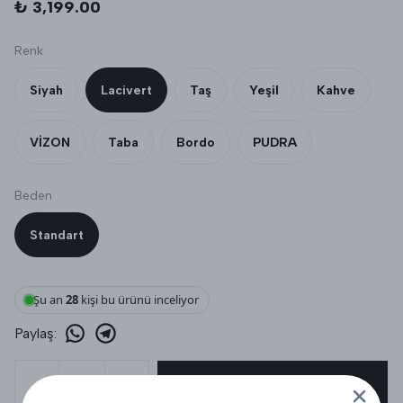
₺ 3,199.00
Renk
Siyah
Lacivert
Taş
Yeşil
Kahve
VİZON
Taba
Bordo
PUDRA
Beden
Standart
Şu an
28
kişi bu ürünü inceliyor
Paylaş
:
SEPETE EKLE