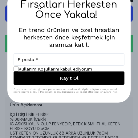
Fırsatları Herkesten
Önce Yakala!
En trend ürünleri ve özel fırsatları
herkesten önce keşfetmek için
WHATSAPP
aramıza katıl.
1-3 İŞ GÜNÜNDE KARGODA!
Kullanım Koşullarını kabul ediyorum
GÜVENLİ ALIŞVERİŞ!
Kayıt Ol
%100 MEMNUNİYET GARANTİSİ!
E-posta adresinizi girerek pazarlama ve tanıtım ile ilgili iletişim almayı kabul
edersiniz ve Gizlilik Politikamızı okuduğunuzu ve kabul ettiğinizi onaylarsınız.
Ürün Açıklaması
İÇLİ DİŞLİ BİR ELBİSE
%100PAMUK İÇERİR
IC ASKISI KALIN OLUP PENYEDIR, ETEK KISMI İTHAL KETEN
ELBISE BOYU 135CM
UST KETEN ON UZUNLUK 68 ARKA UZUNLUK 76CM
STANDART BEDENDİR 38 BEDENDEN 48 BEDENE KADAR