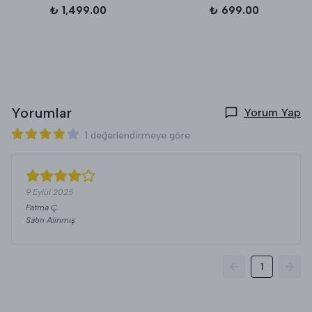
₺ 1,499.00
₺ 699.00
Yorumlar
Yorum Yap
1 değerlendirmeye göre
9 Eylül 2025
Fatma
Ç.
Satın Alınmış
1