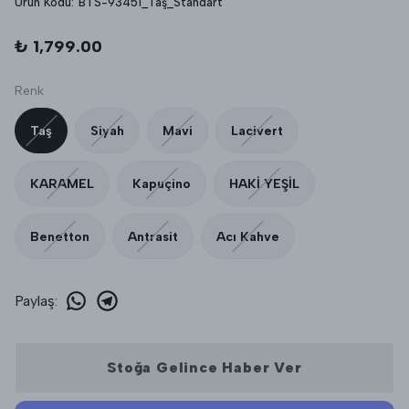
Ürün Kodu
:
BTS-93451_Taş_Standart
₺ 1,799.00
Renk
Taş
Siyah
Mavi
Lacivert
KARAMEL
Kapuçino
HAKİ YEŞİL
Benetton
Antrasit
Acı Kahve
Paylaş
:
Stoğa Gelince Haber Ver