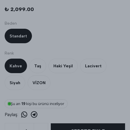
₺ 2,099.00
Beden
Standart
Renk
Kahve
Taş
Haki Yeşil
Lacivert
Siyah
VİZON
Şu an
19
kişi bu ürünü inceliyor
Paylaş
: