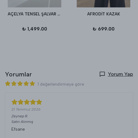
AÇELYA TENSEL ŞALVAR PANTALON
AFRODİT KAZAK
₺ 1,499.00
₺ 699.00
Yorumlar
Yorum Yap
1 değerlendirmeye göre
21 Temmuz 2026
Zeynep
R.
Satın Alınmış
Efsane