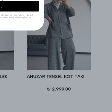
l
ile ilgili iletişim almayı kabul
e kabul ettiğinizi onaylarsınız.
LEK
AHUZAR TENSEL KOT TAKIM - Antrasit
₺ 2,999.00