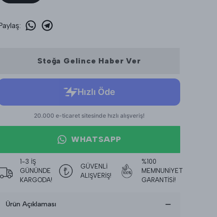
Paylaş
:
Stoğa Gelince Haber Ver
WHATSAPP
1-3 İŞ
%100
GÜVENLİ
GÜNÜNDE
MEMNUNİYET
ALIŞVERİŞ!
KARGODA!
GARANTİSİ!
Ürün Açıklaması