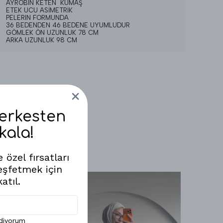
AYROBIN KETEN KUMAŞ
ETEK UCU ASİMETRİK
PELERIN FORMUNDA
36 BEDENDEN 46 BEDENE UYUMLUDUR
GÖMLEK ÖN UZUNLUK 78 CM
ARKA UZUNLUK 98 CM
Herkesten
kala!
 özel fırsatları
eşfetmek için
atıl.
ediyorum