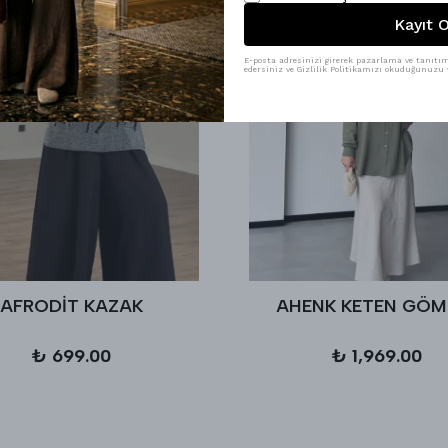
Kayıt O
E-posta adresinizi girerek pazarlama ve tanıtım 
edersiniz ve Gizlilik Politikamızı okuduğunuzu v
AFRODİT KAZAK
AHENK KETEN GÖM
₺ 699.00
₺ 1,969.00