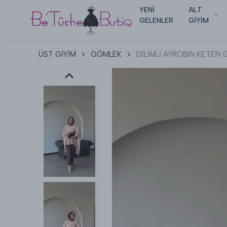
YENİ
ALT
GELENLER
GİYİM
ÜST GİYİM
GÖMLEK
DİLİMLİ AYROBIN KETEN