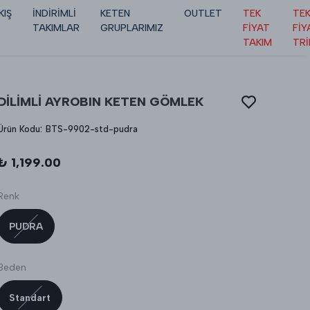
KIŞ
İNDİRİMLİ
KETEN
OUTLET
TEK
TE
TAKIMLAR
GRUPLARIMIZ
FİYAT
FİY
TAKIM
TR
DİLİMLİ AYROBIN KETEN GÖMLEK
Ürün Kodu
:
BTS-9902-std-pudra
₺ 1,199.00
Renk
PUDRA
Beden
Standart