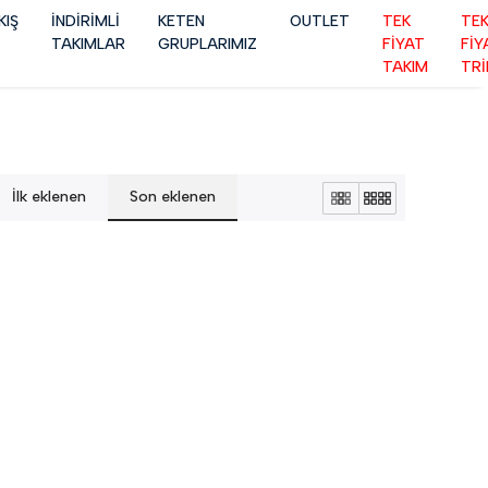
KIŞ
İNDİRİMLİ
KETEN
OUTLET
TEK
TE
TAKIMLAR
GRUPLARIMIZ
FİYAT
FİY
TAKIM
TR
İlk eklenen
Son eklenen