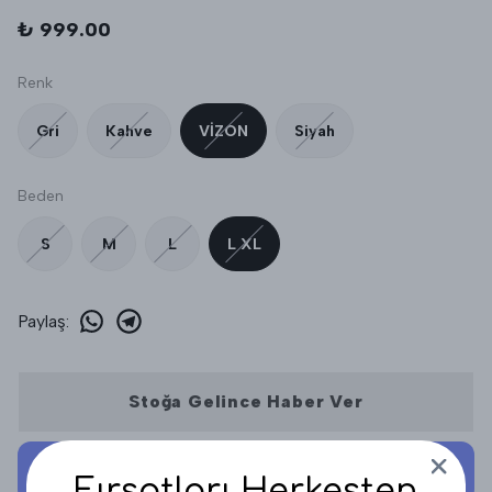
₺ 999.00
Renk
Gri
Kahve
VİZON
Siyah
Beden
S
M
L
L XL
Paylaş
:
Stoğa Gelince Haber Ver
Fırsatları Herkesten