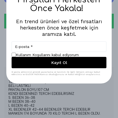
Önce Yakala!
En trend ürünleri ve özel fırsatları
WHATSAPP
herkesten önce keşfetmek için
aramıza katıl.
1-3 İŞ GÜNÜNDE KARGODA!
GÜVENLİ ALIŞVERİŞ!
Kullanım Koşullarını kabul ediyorum
%100 MEMNUNİYET GARANTİSİ!
Kayıt Ol
E-posta adresinizi girerek pazarlama ve tanıtım ile ilgili iletişim almayı kabul
Ürün Açıklaması
edersiniz ve Gizlilik Politikamızı okuduğunuzu ve kabul ettiğinizi onaylarsınız.
TENSEL CUPRA KUMAŞ
BELİ LASTİKLİ
PANTALON BOYU:107 CM
KENDİ BEDENİNİZİ TERCİH EDEBİLİRSİNİZ
S. BEDEN 36-38
M BEDEN 38-40
L BEDEN 40-42
XL BEDENLER 42-44 BEDENLER TERCİH EDEBİLİR
MANKEN 174 BOYUNDA 70 KİLO TERCİHİ L BEDEN OLDU.