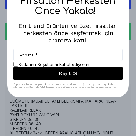
Fırsatları Herkesten
Önce Yakala!
En trend ürünleri ve özel fırsatları
WHATSAPP
herkesten önce keşfetmek için
aramıza katıl.
1-3 İŞ GÜNÜNDE KARGODA!
GÜVENLİ ALIŞVERİŞ!
Kullanım Koşullarını kabul ediyorum
Kayıt Ol
%100 MEMNUNİYET GARANTİSİ!
E-posta adresinizi girerek pazarlama ve tanıtım ile ilgili iletişim almayı kabul
edersiniz ve Gizlilik Politikamızı okuduğunuzu ve kabul ettiğinizi onaylarsınız.
Ürün Açıklaması
DÜĞME FERMUAR DETAYLI BEL KISMI ARKA TARAFINDAN
LASTİKLİİ
KALIPLAR RELAX
PANT BOYU:92 CM CİVARI
S BEDEN 36-38
M BEDEN 38-40
L BEDEN 40-42
XL BEDEN 42-44 BEDEN ARALIKLARI İÇİN UYGUNDUR