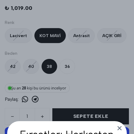
₺ 1,019.00
Renk
Lacivert
KOT MAVİ
Antrasit
AÇIK GRİ
Beden
42
40
38
36
Şu an
28
kişi bu ürünü inceliyor
Paylaş
:
SEPETE EKLE