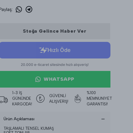
Paylaş
:
Stoğa Gelince Haber Ver
WHATSAPP
1-3 İŞ
%100
GÜVENLİ
GÜNÜNDE
MEMNUNİYET
ALIŞVERİŞ!
KARGODA!
GARANTİSİ!
Ürün Açıklaması
TAŞLAMALI TENSEL KUMAŞ
SOFT TONLAR