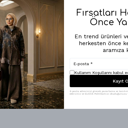
Fırsatları 
Önce Ya
En trend ürünleri ve
herkesten önce k
aramıza k
Kullanım Koşullarını kabul 
Kayıt O
AFRODİT KAZAK
AHENK KETEN GÖM
E-posta adresinizi girerek pazarlama ve tanıtım 
edersiniz ve Gizlilik Politikamızı okuduğunuzu v
₺ 699.00
₺ 1,969.00