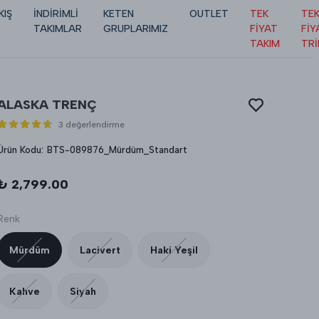
KIŞ
İNDİRİMLİ
KETEN
OUTLET
TEK
TE
TAKIMLAR
GRUPLARIMIZ
FİYAT
FİY
TAKIM
TR
ALASKA TRENÇ
3 değerlendirme
Ürün Kodu
:
BTS-089876_Mürdüm_Standart
₺ 2,799.00
Renk
Mürdüm
Lacivert
Haki Yeşil
Kahve
Siyah