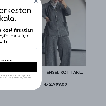
Herkesten
kala!
 özel fırsatları
eşfetmek için
atıl.
ediyorum
l
LEK
AHUZAR TENSEL KOT TAKIM - Antrasit
ile ilgili iletişim almayı kabul
e kabul ettiğinizi onaylarsınız.
₺ 2,999.00