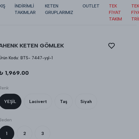
KIŞ
İNDİRİMLİ
KETEN
OUTLET
TEK
TE
TAKIMLAR
GRUPLARIMIZ
FİYAT
FİY
TAKIM
TR
AHENK KETEN GÖMLEK
Ürün Kodu
:
BTS- 7447-yşl-1
₺ 1,969.00
Renk
YEŞİL
Lacivert
Taş
Siyah
Beden
1
2
3