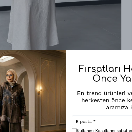
Fırsatları 
Önce Ya
Benzer Ürünler
En trend ürünleri ve
herkesten önce k
aramıza k
Kullanım Koşullarını kabul 