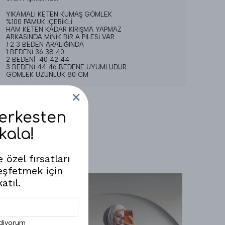
YIKAMALI KETEN KUMAŞ GÖMLEK
%100 PAMUK İÇERİKLİ
HAM KETEN KADAR KIRIŞMA YAPMAZ
ARKASINDA MİNİK BİR A PİLESİ VAR
1 2 3 BEDEN ARALIĞINDA
1 BEDENİ 36 38 40
2 BEDENİ 40 42 44
3 BEDENİ 44 46 BEDENE UYUMLUDUR
GÖMLEK UZUNLUK 80 CM
Herkesten
kala!
 özel fırsatları
eşfetmek için
atıl.
ediyorum