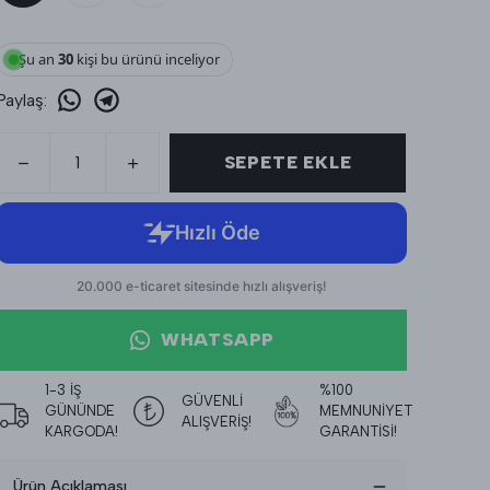
Şu an
30
kişi bu ürünü inceliyor
Paylaş
:
SEPETE EKLE
WHATSAPP
1-3 İŞ
%100
GÜVENLİ
GÜNÜNDE
MEMNUNİYET
ALIŞVERİŞ!
KARGODA!
GARANTİSİ!
Ürün Açıklaması