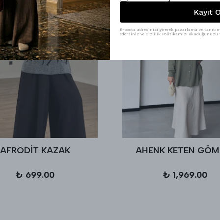
Kayıt O
E-posta adresinizi girerek pazarlama ve tanıtım 
edersiniz ve Gizlilik Politikamızı okuduğunuzu v
AFRODİT KAZAK
AHENK KETEN GÖM
₺ 699.00
₺ 1,969.00