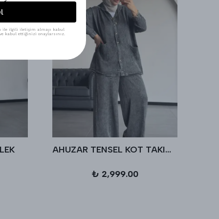
l
ile ilgili iletişim almayı kabul
e kabul ettiğinizi onaylarsınız.
LEK
AHUZAR TENSEL KOT TAKIM - Antrasit
₺ 2,999.00